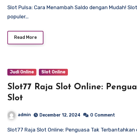
Slot Pulsa: Cara Menambah Saldo dengan Mudah! Slot pulsa merupakan metode pembayaran yang semakin
populer…
Read More
Judi Online
Slot Online
Slot77 Raja Slot Online: Pengu
Slot
admin
December 12, 2024
0
Comment
Slot77 Raja Slot Online: Penguasa Tak Terbantahkan di Dunia Slot Slot77 telah mengukuhkan dirinya