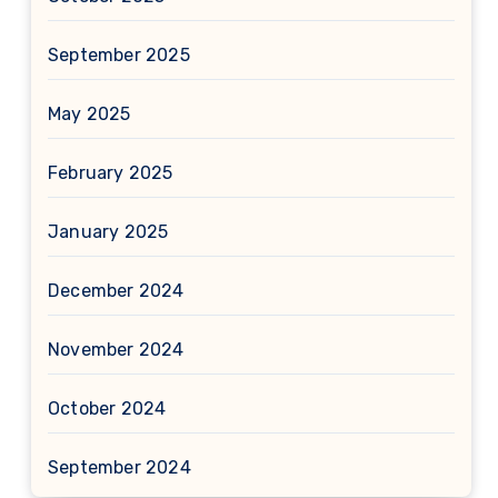
September 2025
May 2025
February 2025
January 2025
December 2024
November 2024
October 2024
September 2024