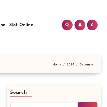
ine
Slot Online
Home
2024
December
Search