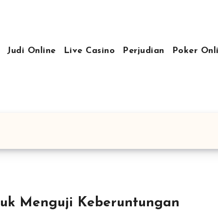
Judi Online
Live Casino
Perjudian
Poker Onl
ntuk Menguji Keberuntungan