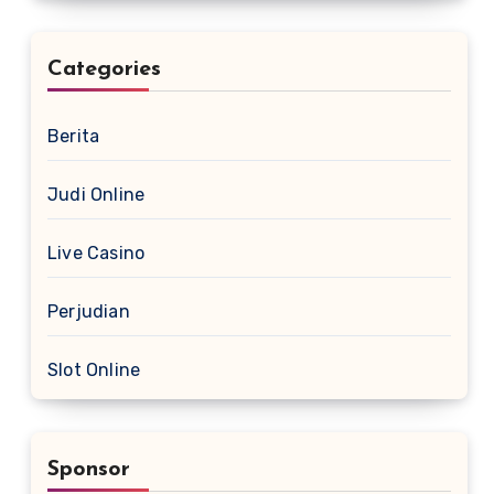
Categories
Berita
Judi Online
Live Casino
Perjudian
Slot Online
Sponsor