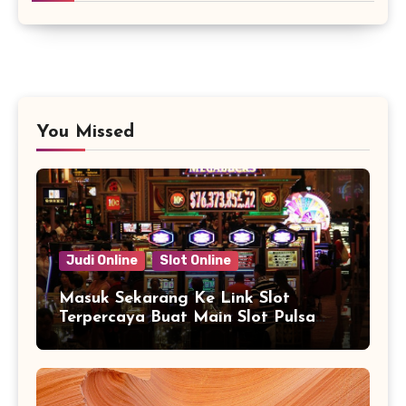
You Missed
Judi Online
Slot Online
Masuk Sekarang Ke Link Slot
Terpercaya Buat Main Slot Pulsa
5000