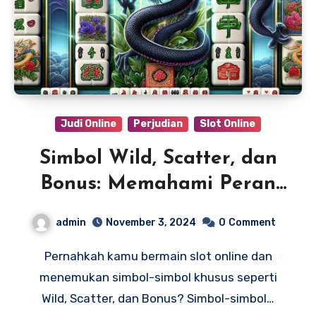
Judi Online
Perjudian
Slot Online
Simbol Wild, Scatter, dan
Bonus: Memahami Peran
dan Fungsinya
admin
November 3, 2024
0
Comment
Pernahkah kamu bermain slot online dan
menemukan simbol-simbol khusus seperti
Wild, Scatter, dan Bonus? Simbol-simbol…