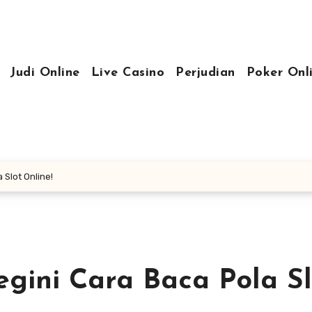
Judi Online
Live Casino
Perjudian
Poker Onl
 Slot Online!
egini Cara Baca Pola Sl