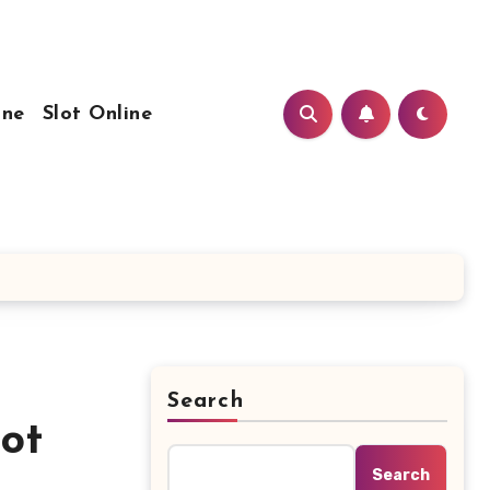
ine
Slot Online
Search
ot
Search