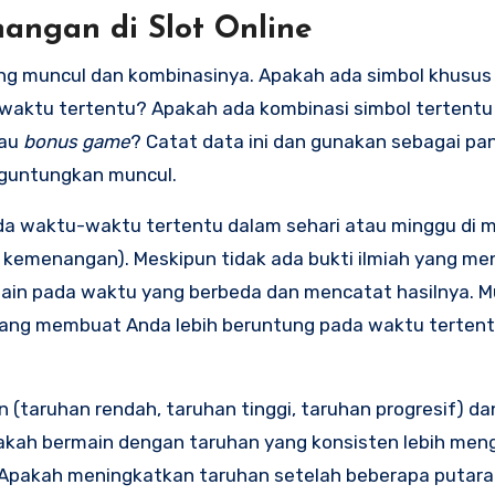
nangan di Slot Online
ng muncul dan kombinasinya. Apakah ada simbol khusus 
a waktu tertentu? Apakah ada kombinasi simbol tertentu
tau
bonus game
? Catat data ini dan gunakan sebagai p
guntungkan muncul.
a waktu-waktu tertentu dalam sehari atau minggu di 
n kemenangan). Meskipun tidak ada bukti ilmiah yang m
rmain pada waktu yang berbeda dan mencatat hasilnya. M
 yang membuat Anda lebih beruntung pada waktu terten
 (taruhan rendah, taruhan tinggi, taruhan progresif) da
akah bermain dengan taruhan yang konsisten lebih me
Apakah meningkatkan taruhan setelah beberapa putara