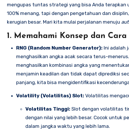
mengupas tuntas strategi yang bisa Anda terapkan 
100% menang, tapi dengan pengetahuan dan disiplin
kerugian besar. Mari kita mulai perjalanan menuju
aut
1. Memahami Konsep dan Cara K
RNG (Random Number Generator):
Ini adalah 
menghasilkan angka acak secara terus-menerus.
menghasilkan kombinasi angka yang menentukan 
menjamin keadilan dan tidak dapat diprediksi se
panjang, kita bisa mengidentifikasi kecenderung
Volatility (Volatilitas) Slot:
Volatilitas mengacu
Volatilitas Tinggi:
Slot dengan volatilitas 
dengan nilai yang lebih besar. Cocok untuk 
dalam jangka waktu yang lebih lama.