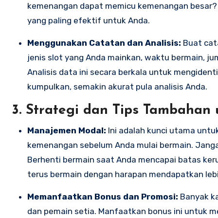
kemenangan dapat memicu kemenangan besar? E
yang paling efektif untuk Anda.
Menggunakan Catatan dan Analisis:
Buat cata
jenis slot yang Anda mainkan, waktu bermain, jum
Analisis data ini secara berkala untuk mengident
kumpulkan, semakin akurat pula analisis Anda.
3. Strategi dan Tips Tambahan
Manajemen Modal:
Ini adalah kunci utama untu
kemenangan sebelum Anda mulai bermain. Janga
Berhenti bermain saat Anda mencapai batas ker
terus bermain dengan harapan mendapatkan lebi
Memanfaatkan Bonus dan Promosi:
Banyak ka
dan pemain setia. Manfaatkan bonus ini untuk