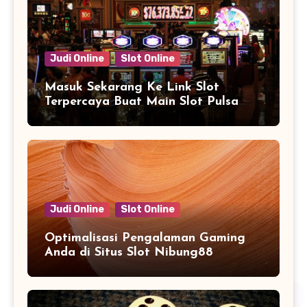
Judi Online
Slot Online
Masuk Sekarang Ke Link Slot
Terpercaya Buat Main Slot Pulsa
5000
Judi Online
Slot Online
Optimalisasi Pengalaman Gaming
Anda di Situs Slot Nibung88