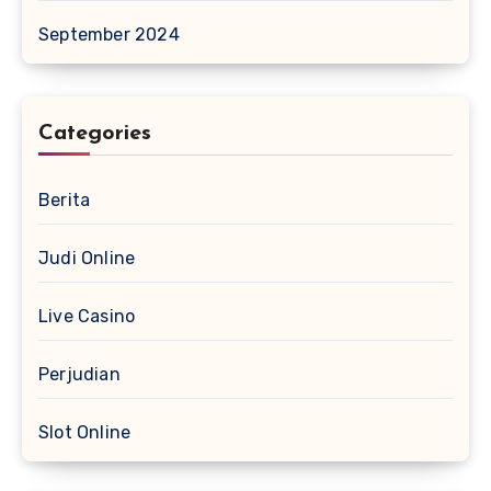
September 2024
Categories
Berita
Judi Online
Live Casino
Perjudian
Slot Online