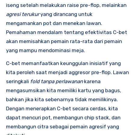
iseng setelah melakukan raise pre-flop, melainkan
agresi terukur
yang dirancang untuk
mengamankan pot dan menekan lawan.
Pemahaman mendalam tentang efektivitas C-bet
akan memisahkan pemain rata-rata dari pemain
yang mampu mendominasi meja.
C-bet memanfaatkan keunggulan inisiatif yang
kita peroleh saat menjadi aggresor pre-flop. Lawan
seringkali
fold tanpa perlawanan
karena
mengasumsikan kita memiliki kartu yang bagus,
bahkan jika kita sebenarnya tidak memilikinya.
Dengan menerapkan C-bet secara cerdas, kita
dapat mencuri pot, membangun chip stack, dan
membangun citra sebagai pemain agresif yang