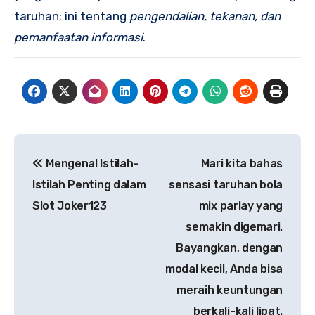
taruhan; ini tentang
pengendalian, tekanan, dan
pemanfaatan informasi
.
Post
Mengenal Istilah-
Mari kita bahas
navigation
Istilah Penting dalam
sensasi taruhan bola
Slot Joker123
mix parlay yang
semakin digemari.
Bayangkan, dengan
modal kecil, Anda bisa
meraih keuntungan
berkali-kali lipat.