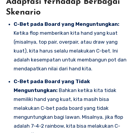
Adaptasi terhadap Berbagai
Skenario
C-Bet pada Board yang Menguntungkan:
Ketika flop memberikan kita hand yang kuat
(misalnya, top pair, overpair, atau draw yang
kuat), kita harus selalu melakukan C-bet. Ini
adalah kesempatan untuk membangun pot dan
mendapatkan nilai dari hand kita.
C-Bet pada Board yang Tidak
Menguntungkan:
Bahkan ketika kita tidak
memiliki hand yang kuat, kita masih bisa
melakukan C-bet pada board yang tidak
menguntungkan bagi lawan. Misalnya, jika flop
adalah 7-4-2 rainbow, kita bisa melakukan C-