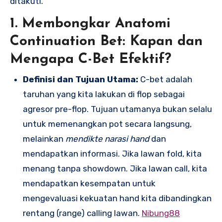
ditakuti.
1. Membongkar Anatomi
Continuation Bet: Kapan dan
Mengapa C-Bet Efektif?
Definisi dan Tujuan Utama:
C-bet adalah
taruhan yang kita lakukan di flop sebagai
agresor pre-flop. Tujuan utamanya bukan selalu
untuk memenangkan pot secara langsung,
melainkan
mendikte narasi hand
dan
mendapatkan informasi. Jika lawan fold, kita
menang tanpa showdown. Jika lawan call, kita
mendapatkan kesempatan untuk
mengevaluasi kekuatan hand kita dibandingkan
rentang (range) calling lawan.
Nibung88