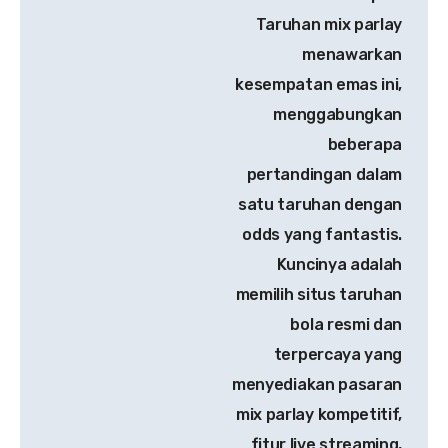
Taruhan mix parlay
menawarkan
kesempatan emas ini,
menggabungkan
beberapa
pertandingan dalam
satu taruhan dengan
odds yang fantastis.
Kuncinya adalah
memilih situs taruhan
bola resmi dan
terpercaya yang
menyediakan pasaran
mix parlay kompetitif,
fitur live streaming,