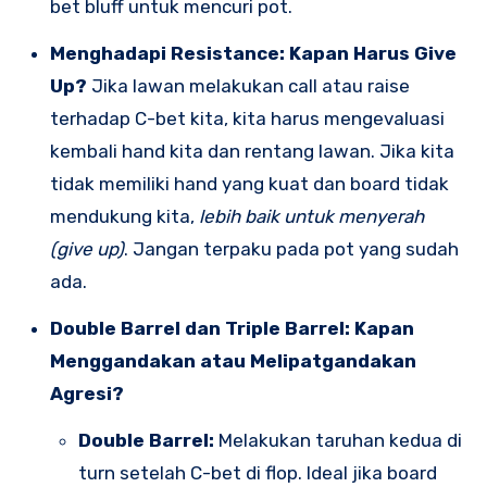
bet bluff untuk mencuri pot.
Menghadapi Resistance: Kapan Harus Give
Up?
Jika lawan melakukan call atau raise
terhadap C-bet kita, kita harus mengevaluasi
kembali hand kita dan rentang lawan. Jika kita
tidak memiliki hand yang kuat dan board tidak
mendukung kita,
lebih baik untuk menyerah
(give up)
. Jangan terpaku pada pot yang sudah
ada.
Double Barrel dan Triple Barrel: Kapan
Menggandakan atau Melipatgandakan
Agresi?
Double Barrel:
Melakukan taruhan kedua di
turn setelah C-bet di flop. Ideal jika board