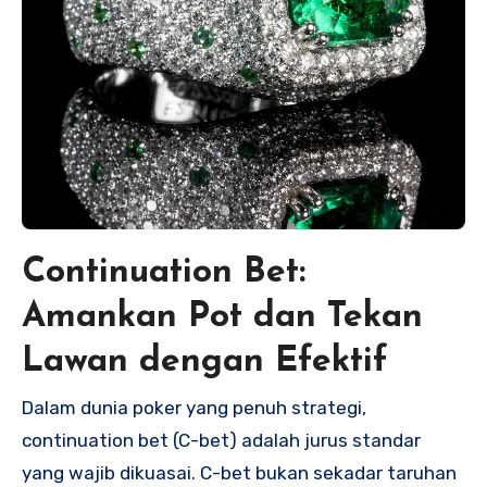
Continuation Bet:
Amankan Pot dan Tekan
Lawan dengan Efektif
Dalam dunia poker yang penuh strategi,
continuation bet (C-bet) adalah jurus standar
yang wajib dikuasai. C-bet bukan sekadar taruhan