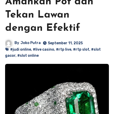
Amankan Pot dan
Tekan Lawan
dengan Efektif
By
Joko Putra
September 11, 2025
#judi online
,
#live casino
,
#rtp live
,
#rtp slot
,
#slot
gacor
,
#slot online