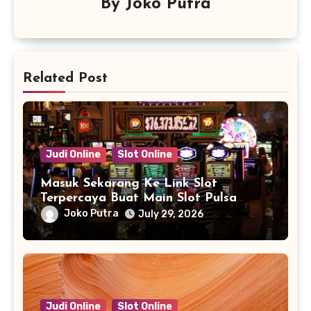
By
Joko Putra
Related Post
Judi Online
Slot Online
Masuk Sekarang Ke Link Slot
Terpercaya Buat Main Slot Pulsa
5000
Joko Putra
July 29, 2026
Judi Online
Slot Online