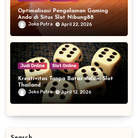
Optimalisasi Pengalaman Gaming
Anda di Situs Slot Nibung88
Joko Putra
April 22, 2026
Judi Online
Slot Online
Kreativitas Tanpa Batas dalam Slot
Thailand
Joko Putra
April 12, 2026
Search