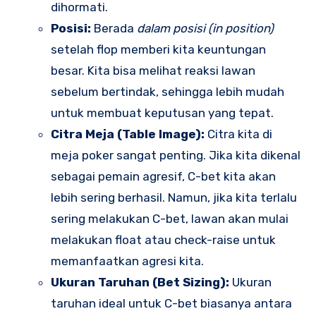
dihormati.
Posisi:
Berada
dalam posisi (in position)
setelah flop memberi kita keuntungan
besar. Kita bisa melihat reaksi lawan
sebelum bertindak, sehingga lebih mudah
untuk membuat keputusan yang tepat.
Citra Meja (Table Image):
Citra kita di
meja poker sangat penting. Jika kita dikenal
sebagai pemain agresif, C-bet kita akan
lebih sering berhasil. Namun, jika kita terlalu
sering melakukan C-bet, lawan akan mulai
melakukan float atau check-raise untuk
memanfaatkan agresi kita.
Ukuran Taruhan (Bet Sizing):
Ukuran
taruhan ideal untuk C-bet biasanya antara