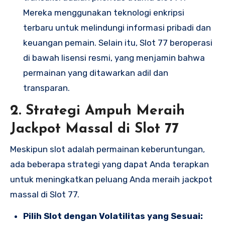
Mereka menggunakan teknologi enkripsi
terbaru untuk melindungi informasi pribadi dan
keuangan pemain. Selain itu, Slot 77 beroperasi
di bawah lisensi resmi, yang menjamin bahwa
permainan yang ditawarkan adil dan
transparan.
2. Strategi Ampuh Meraih
Jackpot Massal di Slot 77
Meskipun slot adalah permainan keberuntungan,
ada beberapa strategi yang dapat Anda terapkan
untuk meningkatkan peluang Anda meraih jackpot
massal di Slot 77.
Pilih Slot dengan Volatilitas yang Sesuai: