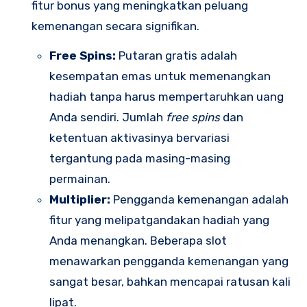
fitur bonus yang meningkatkan peluang
kemenangan secara signifikan.
Free Spins:
Putaran gratis adalah
kesempatan emas untuk memenangkan
hadiah tanpa harus mempertaruhkan uang
Anda sendiri. Jumlah
free spins
dan
ketentuan aktivasinya bervariasi
tergantung pada masing-masing
permainan.
Multiplier:
Pengganda kemenangan adalah
fitur yang melipatgandakan hadiah yang
Anda menangkan. Beberapa slot
menawarkan pengganda kemenangan yang
sangat besar, bahkan mencapai ratusan kali
lipat.