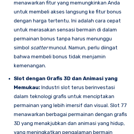
menawarkan fitur yang memungkinkan Anda
untuk membeli akses langsung ke fitur bonus
dengan harga tertentu. Ini adalah cara cepat
untuk merasakan sensasi bermain di dalam
permainan bonus tanpa harus menunggu
simbol
scatter
muncul. Namun, perlu diingat
bahwa membeli bonus tidak menjamin
kemenangan.
Slot dengan Grafis 3D dan Animasi yang
Memukau:
Industri slot terus berinvestasi
dalam teknologi grafis untuk menciptakan
permainan yang lebih imersif dan visual. Slot 77
menawarkan berbagai permainan dengan grafis
3D yang menakjubkan dan animasi yang hidup,
yang meningkatkan pengalaman bermain