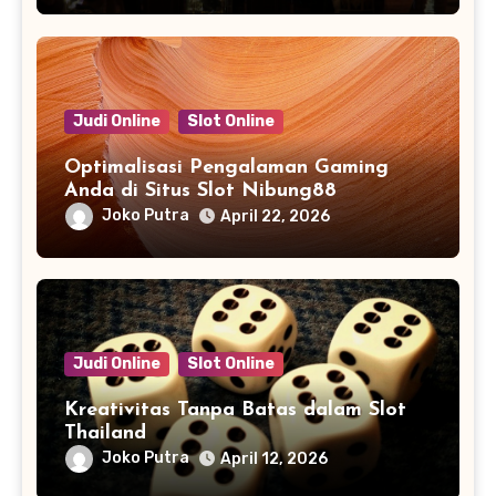
Judi Online
Slot Online
Optimalisasi Pengalaman Gaming
Anda di Situs Slot Nibung88
Joko Putra
April 22, 2026
Judi Online
Slot Online
Kreativitas Tanpa Batas dalam Slot
Thailand
Joko Putra
April 12, 2026