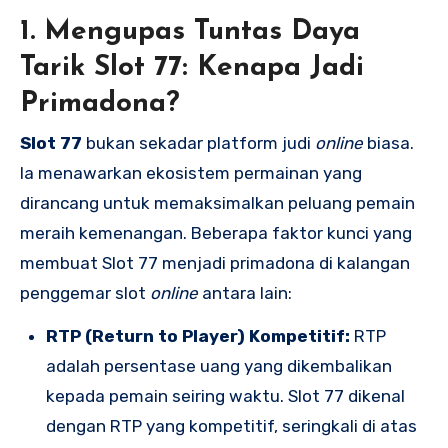
1. Mengupas Tuntas Daya
Tarik Slot 77: Kenapa Jadi
Primadona?
Slot 77
bukan sekadar platform judi
online
biasa.
Ia menawarkan ekosistem permainan yang
dirancang untuk memaksimalkan peluang pemain
meraih kemenangan. Beberapa faktor kunci yang
membuat Slot 77 menjadi primadona di kalangan
penggemar slot
online
antara lain:
RTP (Return to Player) Kompetitif:
RTP
adalah persentase uang yang dikembalikan
kepada pemain seiring waktu. Slot 77 dikenal
dengan RTP yang kompetitif, seringkali di atas