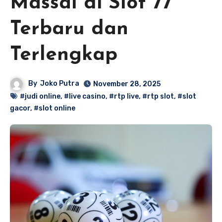
Massal di Slot 77
Terbaru dan
Terlengkap
By
Joko Putra
November 28, 2025
#judi online
,
#live casino
,
#rtp live
,
#rtp slot
,
#slot
gacor
,
#slot online