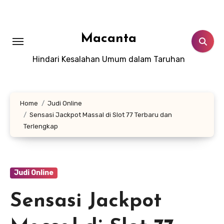
Skip
to
content
Macanta
Hindari Kesalahan Umum dalam Taruhan
Home
Judi Online
Sensasi Jackpot Massal di Slot 77 Terbaru dan
Terlengkap
Judi Online
Sensasi Jackpot