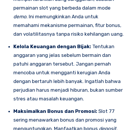
permainan slot yang berbeda dalam mode
demo
. Ini memungkinkan Anda untuk
memahami mekanisme permainan, fitur bonus,
dan volatilitasnya tanpa risiko kehilangan uang.
Kelola Keuangan dengan Bijak:
Tentukan
anggaran yang jelas sebelum bermain dan
patuhi anggaran tersebut. Jangan pernah
mencoba untuk mengganti kerugian Anda
dengan bertaruh lebih banyak. Ingatlah bahwa
perjudian harus menjadi hiburan, bukan sumber
stres atau masalah keuangan.
Maksimalkan Bonus dan Promosi:
Slot 77
sering menawarkan bonus dan promosi yang
menguntungkan. Manfaatkan bonus
deposit
,