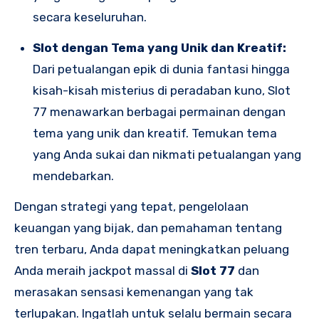
secara keseluruhan.
Slot dengan Tema yang Unik dan Kreatif:
Dari petualangan epik di dunia fantasi hingga
kisah-kisah misterius di peradaban kuno, Slot
77 menawarkan berbagai permainan dengan
tema yang unik dan kreatif. Temukan tema
yang Anda sukai dan nikmati petualangan yang
mendebarkan.
Dengan strategi yang tepat, pengelolaan
keuangan yang bijak, dan pemahaman tentang
tren terbaru, Anda dapat meningkatkan peluang
Anda meraih jackpot massal di
Slot 77
dan
merasakan sensasi kemenangan yang tak
terlupakan. Ingatlah untuk selalu bermain secara