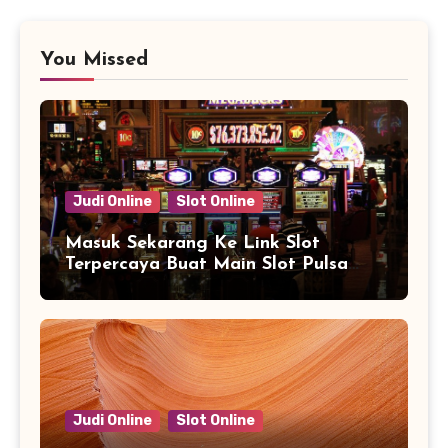
You Missed
Judi Online
Slot Online
Masuk Sekarang Ke Link Slot
Terpercaya Buat Main Slot Pulsa
5000
Judi Online
Slot Online