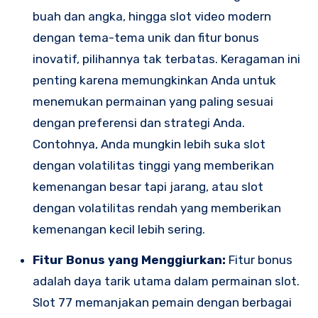
buah dan angka, hingga slot video modern
dengan tema-tema unik dan fitur bonus
inovatif, pilihannya tak terbatas. Keragaman ini
penting karena memungkinkan Anda untuk
menemukan permainan yang paling sesuai
dengan preferensi dan strategi Anda.
Contohnya, Anda mungkin lebih suka slot
dengan volatilitas tinggi yang memberikan
kemenangan besar tapi jarang, atau slot
dengan volatilitas rendah yang memberikan
kemenangan kecil lebih sering.
Fitur Bonus yang Menggiurkan:
Fitur bonus
adalah daya tarik utama dalam permainan slot.
Slot 77 memanjakan pemain dengan berbagai