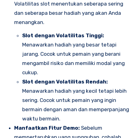
Volatilitas slot menentukan seberapa sering
dan seberapa besar hadiah yang akan Anda
menangkan.
Slot dengan Volatilitas Tinggi:
Menawarkan hadiah yang besar tetapi
jarang. Cocok untuk pemain yang berani
mengambil risiko dan memiliki modal yang
cukup.
Slot dengan Volatilitas Rendah:
Menawarkan hadiah yang kecil tetapi lebih
sering. Cocok untuk pemain yang ingin
bermain dengan aman dan memperpanjang
waktu bermain.
Manfaatkan Fitur Demo:
Sebelum
mempertaruhkan uang sungguhan, cobalah