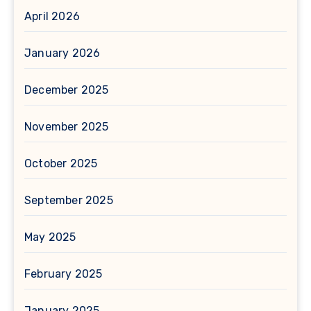
April 2026
January 2026
December 2025
November 2025
October 2025
September 2025
May 2025
February 2025
January 2025