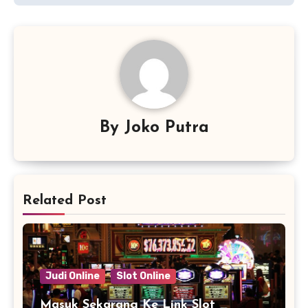
By
Joko Putra
Related Post
Judi Online
Slot Online
Masuk Sekarang Ke Link Slot