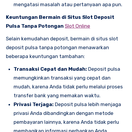
mengatasi masalah atau pertanyaan apa pun.
Keuntungan Bermain di Situs Slot Deposit
Pulsa Tanpa Potongan
Slot Online
Selain kemudahan deposit, bermain di situs slot
deposit pulsa tanpa potongan menawarkan
beberapa keuntungan tambahan:
Transaksi Cepat dan Mudah:
Deposit pulsa
memungkinkan transaksi yang cepat dan
mudah, karena Anda tidak perlu melalui proses
transfer bank yang memakan waktu.
Privasi Terjaga:
Deposit pulsa lebih menjaga
privasi Anda dibandingkan dengan metode
pembayaran lainnya, karena Anda tidak perlu
membagikan informasi perbankan Anda.