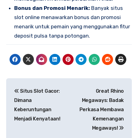
Bonus dan Promosi Menarik:
Banyak situs
slot online menawarkan bonus dan promosi
menarik untuk pemain yang menggunakan fitur
deposit pulsa tanpa potongan.
Post
Situs Slot Gacor:
Great Rhino
navigation
Dimana
Megaways: Badak
Keberuntungan
Perkasa Membawa
Menjadi Kenyataan!
Kemenangan
Megaways!