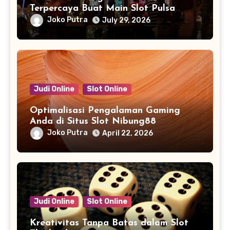
Terpercaya Buat Main Slot Pulsa
5000
Joko Putra
July 29, 2026
Judi Online
Slot Online
Optimalisasi Pengalaman Gaming
Anda di Situs Slot Nibung88
Joko Putra
April 22, 2026
Judi Online
Slot Online
Kreativitas Tanpa Batas dalam Slot