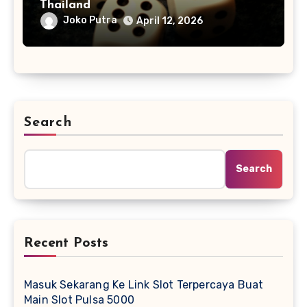
Thailand
Joko Putra
April 12, 2026
Search
Search
Recent Posts
Masuk Sekarang Ke Link Slot Terpercaya Buat
Main Slot Pulsa 5000