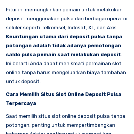
Fitur ini memungkinkan pemain untuk melakukan
deposit menggunakan pulsa dari berbagai operator
seluler seperti Telkomsel, Indosat, XL, dan Axis.
Keuntungan utama dari deposit pulsa tanpa
potongan adalah tidak adanya pemotongan
saldo pulsa pemain saat melakukan deposit
.
Ini berarti Anda dapat menikmati permainan slot
online tanpa harus mengeluarkan biaya tambahan
untuk deposit.
Cara Memilih Situs Slot Online Deposit Pulsa
Terpercaya
Saat memilih situs slot online deposit pulsa tanpa
potongan, penting untuk mempertimbangkan