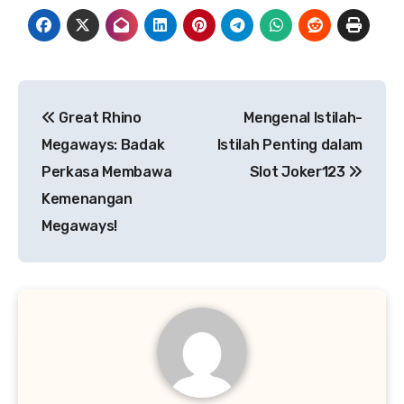
Post
Great Rhino
Mengenal Istilah-
navigation
Megaways: Badak
Istilah Penting dalam
Perkasa Membawa
Slot Joker123
Kemenangan
Megaways!