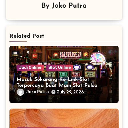
By
Joko Putra
Related Post
Judi Online
Slot Online
Masuk Sekarang Ke Link Slot
Terpercaya Buat Main Slot Pulsa
5000
Joko Putra
July 29, 2026