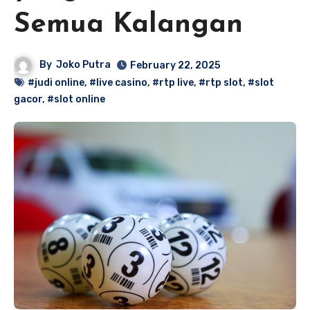
Semua Kalangan
By
Joko Putra
February 22, 2025
#judi online
,
#live casino
,
#rtp live
,
#rtp slot
,
#slot
gacor
,
#slot online