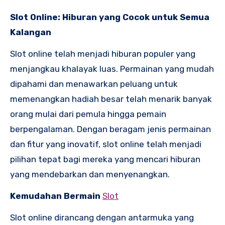
Slot Online: Hiburan yang Cocok untuk Semua
Kalangan
Slot online telah menjadi hiburan populer yang
menjangkau khalayak luas. Permainan yang mudah
dipahami dan menawarkan peluang untuk
memenangkan hadiah besar telah menarik banyak
orang mulai dari pemula hingga pemain
berpengalaman. Dengan beragam jenis permainan
dan fitur yang inovatif, slot online telah menjadi
pilihan tepat bagi mereka yang mencari hiburan
yang mendebarkan dan menyenangkan.
Kemudahan Bermain
Slot
Slot online dirancang dengan antarmuka yang