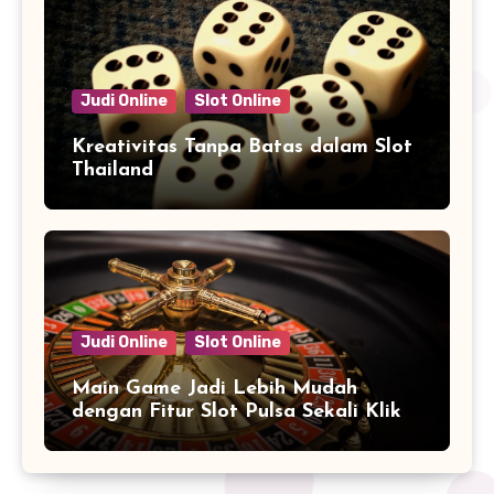
Judi Online
Slot Online
Kreativitas Tanpa Batas dalam Slot
Thailand
Judi Online
Slot Online
Main Game Jadi Lebih Mudah
dengan Fitur Slot Pulsa Sekali Klik