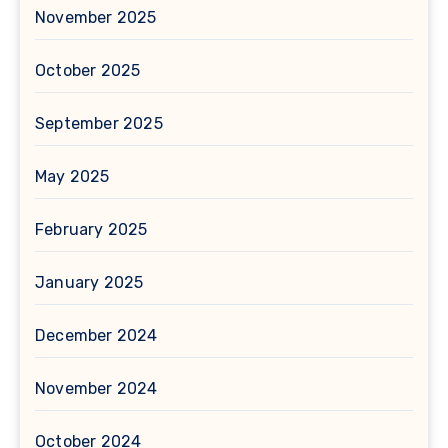
November 2025
October 2025
September 2025
May 2025
February 2025
January 2025
December 2024
November 2024
October 2024