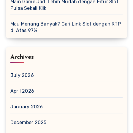
Main Game Jadi Lebih Mudah dengan Fitur Slot
Pulsa Sekali Klik
Mau Menang Banyak? Cari Link Slot dengan RTP
di Atas 97%
Archives
July 2026
April 2026
January 2026
December 2025