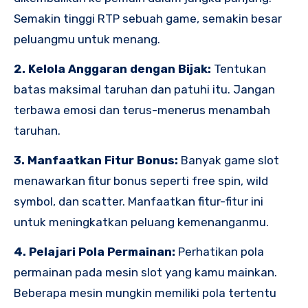
Semakin tinggi RTP sebuah game, semakin besar
peluangmu untuk menang.
2. Kelola Anggaran dengan Bijak:
Tentukan
batas maksimal taruhan dan patuhi itu. Jangan
terbawa emosi dan terus-menerus menambah
taruhan.
3. Manfaatkan Fitur Bonus:
Banyak game slot
menawarkan fitur bonus seperti free spin, wild
symbol, dan scatter. Manfaatkan fitur-fitur ini
untuk meningkatkan peluang kemenanganmu.
4. Pelajari Pola Permainan:
Perhatikan pola
permainan pada mesin slot yang kamu mainkan.
Beberapa mesin mungkin memiliki pola tertentu