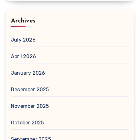
Archives
July 2026
April 2026
January 2026
December 2025
November 2025
October 2025
September 2025