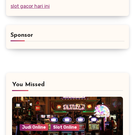
slot gacor hari ini
Sponsor
You Missed
Judi Online
Slot Online