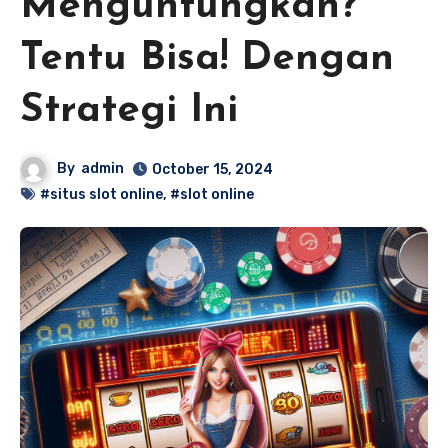
Menguntungkan?
Tentu Bisa! Dengan
Strategi Ini
By
admin
October 15, 2024
#situs slot online
,
#slot online